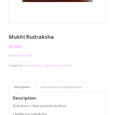
Mukhi Rudraksha
60,00
€
Rupture de stock
Catégories :
Autres bijoux
,
Bijoux et accessoires
Description
Informations complémentaires
Description
Rudraksha 1 face symbole de Shiva.
Certifié pur rudraksha.