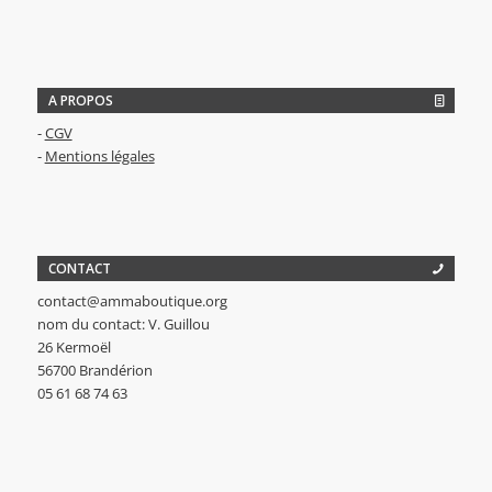
A PROPOS
-
CGV
-
Mentions légales
CONTACT
contact@ammaboutique.org
nom du contact: V. Guillou
26 Kermoël
56700 Brandérion
05 61 68 74 63