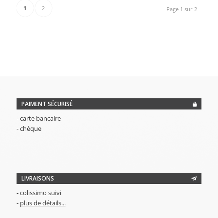
était :
est :
1
2
Page 1 sur 2
2,00€.
1,00€.
PAIMENT SÉCURISÉ
- carte bancaire
- chèque
LIVRAISONS
- colissimo suivi
-
plus de détails...