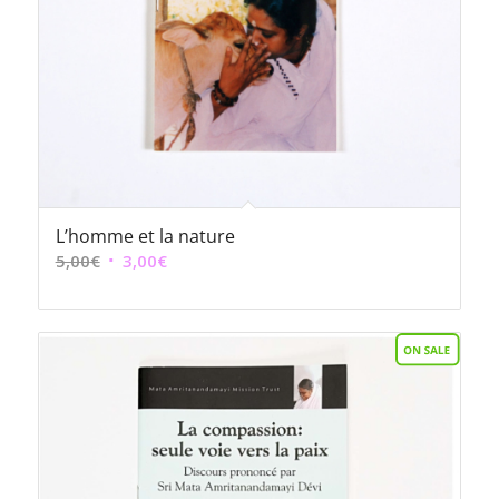
L’homme et la nature
Le
Le
5,00
€
3,00
€
prix
prix
initial
actuel
était :
est :
5,00€.
3,00€.