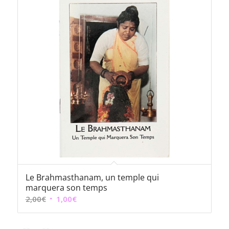
Le Brahmasthanam, un temple qui
marquera son temps
Le
Le
2,00
€
1,00
€
prix
prix
initial
actuel