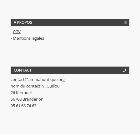
A PROPOS
-
CGV
-
Mentions légales
CONTACT
contact@ammaboutique.org
nom du contact: V. Guillou
26 Kermoël
56700 Brandérion
05 61 68 74 63