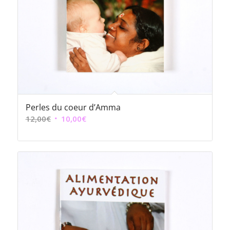
Perles du coeur d’Amma
Le
Le
12,00
€
10,00
€
prix
prix
initial
actuel
était :
est :
12,00€.
10,00€.