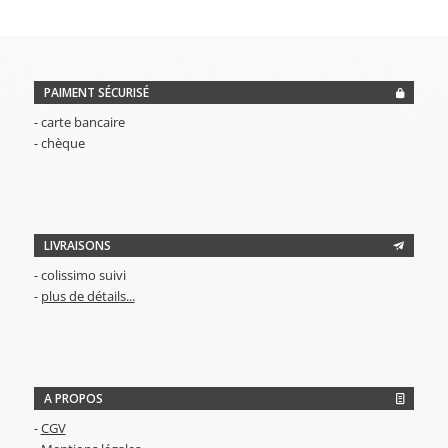
était :
est :
12,00€.
10,00€.
PAIMENT SÉCURISÉ
- carte bancaire
- chèque
LIVRAISONS
- colissimo suivi
-
plus de détails...
A PROPOS
-
CGV