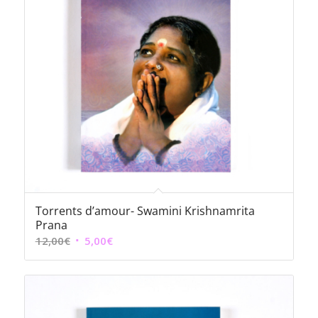
Torrents d’amour- Swamini Krishnamrita
Prana
Le
Le
12,00
€
5,00
€
prix
prix
initial
actuel
était :
est :
12,00€.
5,00€.