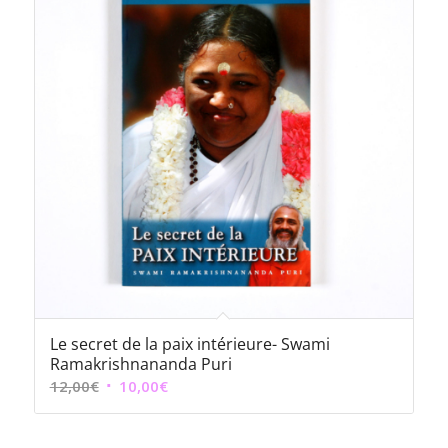
Le secret de la paix intérieure- Swami
Ramakrishnananda Puri
Le
Le
12,00
€
10,00
€
prix
prix
initial
actuel