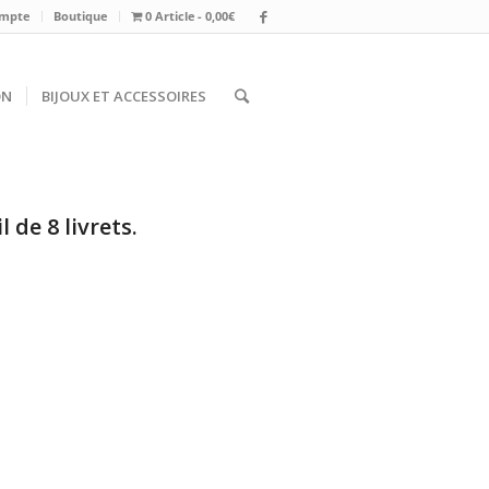
mpte
Boutique
0 Article
0,00€
ON
BIJOUX ET ACCESSOIRES
de 8 livrets.