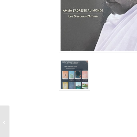
Poupée Saraswati
Bénie.