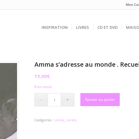
Mon Co
INSPIRATION
LIVRES
CD ET DVD
MAIS
Amma s’adresse au monde . Recueil 
15,00
€
8 en stock
Ajouter au panier
Catégories :
Livres
,
Livrets