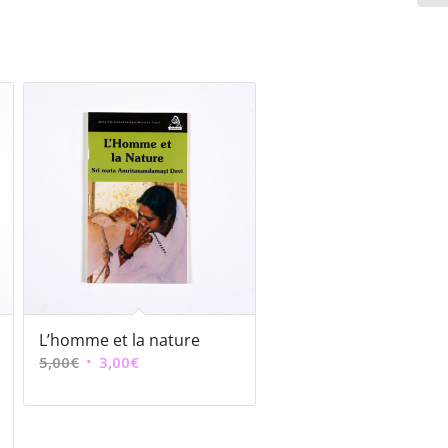
L’homme et la nature
Le
Le
5,00
€
3,00
€
prix
prix
initial
actuel
était :
est :