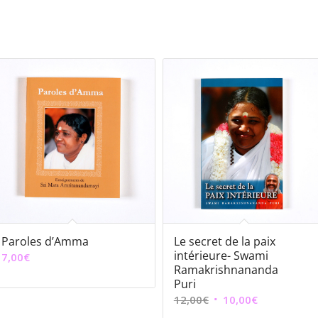
Paroles d’Amma
Le secret de la paix
intérieure- Swami
7,00
€
Ramakrishnananda
Puri
Le
Le
12,00
€
10,00
€
prix
prix