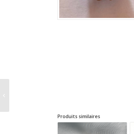
Rudraksha 6 Faces
issus des arbres
d’Amritapuri
Produits similaires