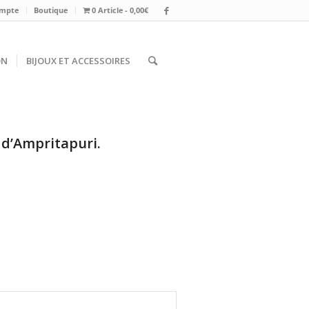
mpte
Boutique
0 Article
0,00€
ON
BIJOUX ET ACCESSOIRES
 d’Ampritapuri.