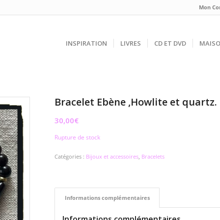
Mon Co
INSPIRATION
LIVRES
CD ET DVD
MAIS
Bracelet Ebène ,Howlite et quartz
30,00
€
Rupture de stock
Catégories :
Bijoux et accessoires
,
Bracelets
Informations complémentaires
Informations complémentaires