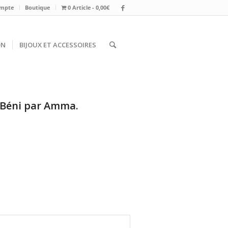
mpte
Boutique
0 Article
0,00€
ON
BIJOUX ET ACCESSOIRES
. Béni par Amma.