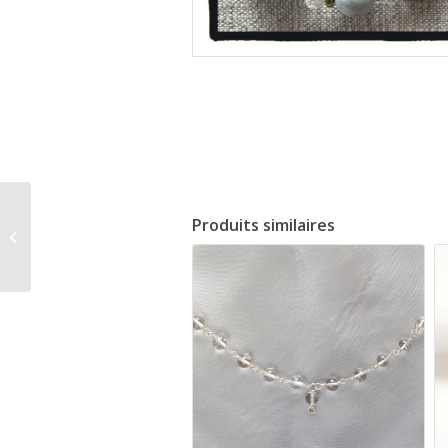
Bracelet ébène et
Produits similaires
pierre Howlite. Béni par
Amma