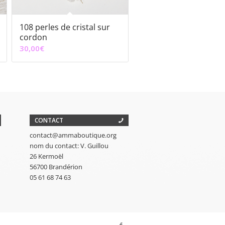
108 perles de cristal sur
cordon
30,00
€
CONTACT
contact@ammaboutique.org
nom du contact: V. Guillou
26 Kermoël
56700 Brandérion
05 61 68 74 63