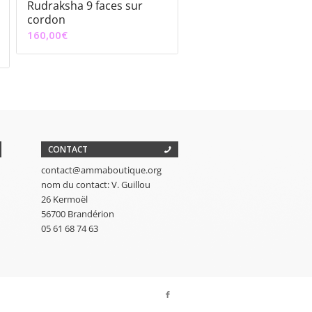
Rudraksha 9 faces sur
cordon
160,00
€
CONTACT
contact@ammaboutique.org
nom du contact: V. Guillou
26 Kermoël
56700 Brandérion
05 61 68 74 63