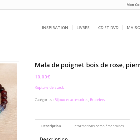
Mon Co
INSPIRATION
LIVRES
CD ET DVD
MAIS
Mala de poignet bois de rose, pier
10,00
€
Rupture de stock
Catégories :
Bijoux et accessoires
,
Bracelets
Description
Informations complémentaires
Description