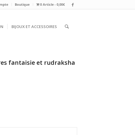
mpte
Boutique
0 Article
0,00€
ON
BIJOUX ET ACCESSOIRES
res fantaisie et rudraksha