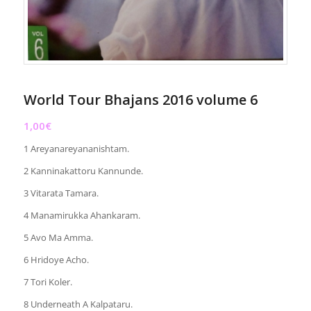
World Tour Bhajans 2016 volume 6
1,00
€
1 Areyanareyananishtam.
2 Kanninakattoru Kannunde.
3 Vitarata Tamara.
4 Manamirukka Ahankaram.
5 Avo Ma Amma.
6 Hridoye Acho.
7 Tori Koler.
8 Underneath A Kalpataru.