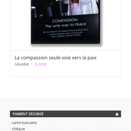
La compassion seule voie vers la paix
Le
Le
10,00
€
5,00
€
prix
prix
initial
actuel
était :
est :
10,00€.
5,00€.
PAIMENT SÉCURISÉ
- carte bancaire
- chèque