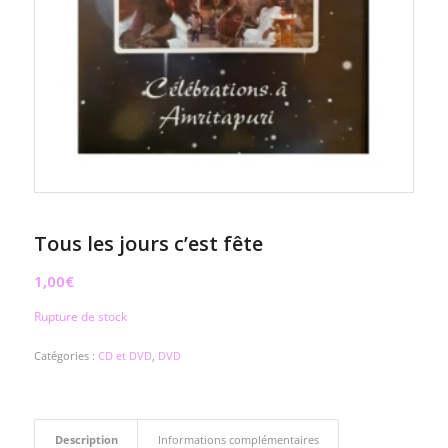
Tous les jours c’est fête
1,00
€
Rupture de stock
Catégories :
CD et DVD
,
DVD
Description
Informations complémentaires