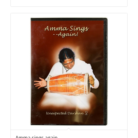
prix
prix
initial
actuel
était :
est :
10,00€.
1,00€.
Amma sings again