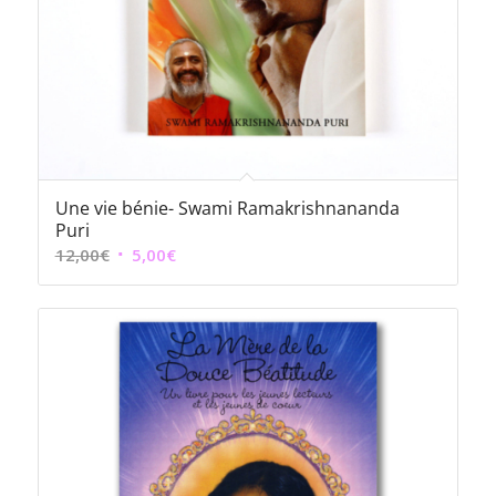
Une vie bénie- Swami Ramakrishnananda
Puri
Le
Le
12,00
€
5,00
€
prix
prix
initial
actuel
était :
est :
12,00€.
5,00€.