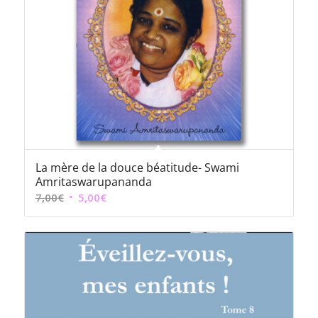
La mère de la douce béatitude- Swami
Amritaswarupananda
Le
Le
7,00
€
5,00
€
prix
prix
initial
actuel
était :
est :
7,00€.
5,00€.