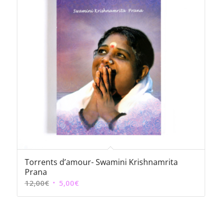
Torrents d’amour- Swamini Krishnamrita
Prana
Le
Le
12,00
€
5,00
€
prix
prix
initial
actuel
était :
est :