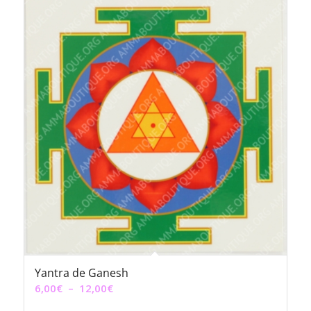
Yantra de Ganesh
Plage
6,00
€
–
12,00
€
de