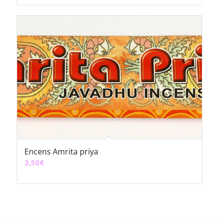
prix :
6,00€
à
12,00€
Encens Amrita priya
2,50
€