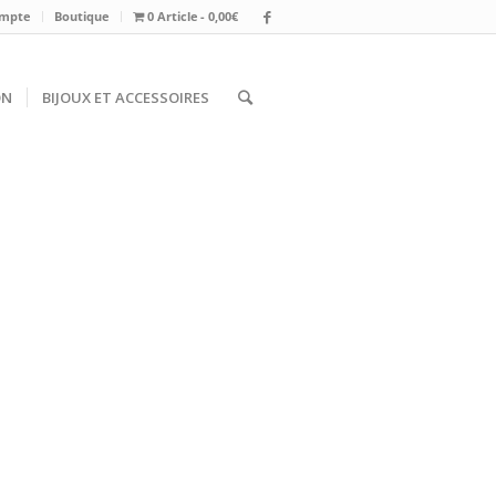
mpte
Boutique
0 Article
0,00€
ON
BIJOUX ET ACCESSOIRES