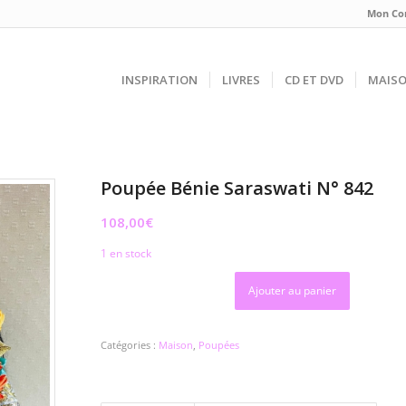
Mon Co
INSPIRATION
LIVRES
CD ET DVD
MAIS
Poupée Bénie Saraswati N° 842
108,00
€
1 en stock
Ajouter au panier
Catégories :
Maison
,
Poupées