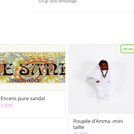
320 gr avec emballage
Encens pure sandal
2,50
€
Poupée d’Amma -mini
taille
20,00
€