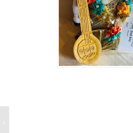
Poupée Bénie Radha
n°1