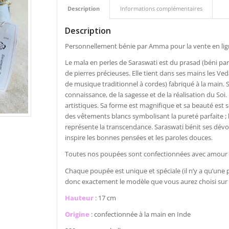
Description
Informations complémentaires
Description
Personnellement bénie par Amma pour la vente en lig
Le mala en perles de Saraswati est du prasad (béni pa
de pierres précieuses. Elle tient dans ses mains les Ve
de musique traditionnel à cordes) fabriqué à la main. S
connaissance, de la sagesse et de la réalisation du Soi. 
artistiques. Sa forme est magnifique et sa beauté est se
des vêtements blancs symbolisant la pureté parfaite ; le
représente la transcendance. Saraswati bénit ses dévots
inspire les bonnes pensées et les paroles douces.
Toutes nos poupées sont confectionnées avec amour e
Chaque poupée est unique et spéciale (il n’y a qu’un
donc exactement le modèle que vous aurez choisi sur 
Hauteur
: 17 cm
Origine
: confectionnée à la main en Inde