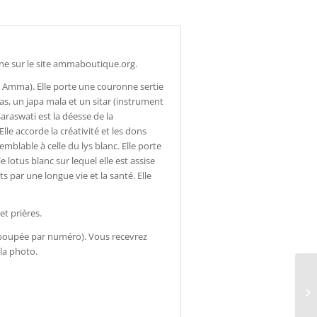
ne sur le site ammaboutique.org.
r Amma). Elle porte une couronne sertie
das, un japa mala et un sitar (instrument
araswati est la déesse de la
Elle accorde la créativité et les dons
mblable à celle du lys blanc. Elle porte
 lotus blanc sur lequel elle est assise
 par une longue vie et la santé. Elle
t prières.
e poupée par numéro). Vous recevrez
la photo.