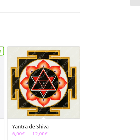
Yantra de Shiva
Plage
6,00
€
–
12,00
€