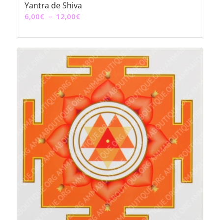
Yantra de Shiva
Plage
6,00
€
–
12,00
€
de
prix :
6,00€
à
12,00€