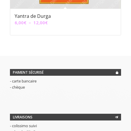
Yantra de Durga
Plage
6,00
€
–
12,00
€
de
prix :
6,00€
à
12,00€
PAIMENT SÉCURISÉ
- carte bancaire
- chèque
LIVRAISONS
- colissimo suivi