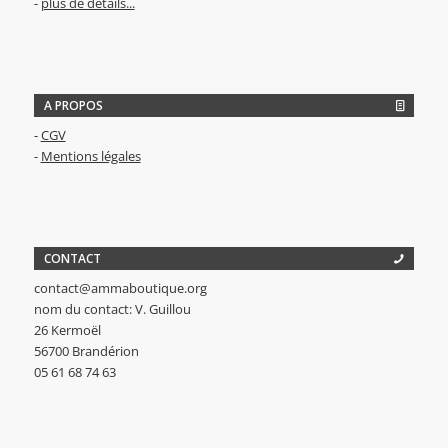
-
plus de détails...
A PROPOS
-
CGV
-
Mentions légales
CONTACT
contact@ammaboutique.org
nom du contact: V. Guillou
26 Kermoël
56700 Brandérion
05 61 68 74 63