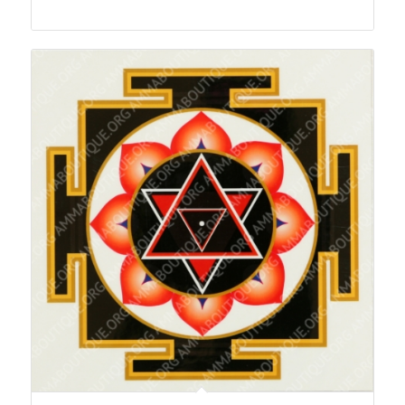
de
prix :
6,00€
à
12,00€