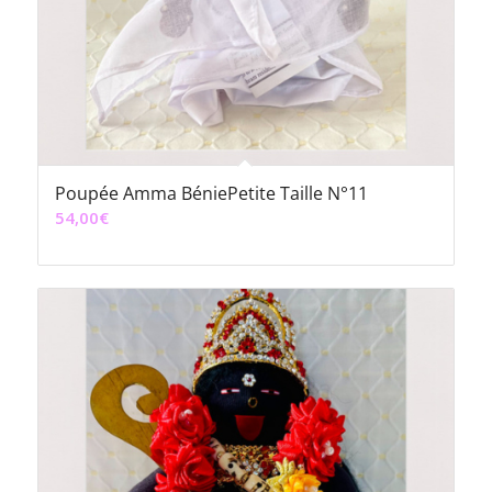
Poupée Amma BéniePetite Taille N°11
54,00
€