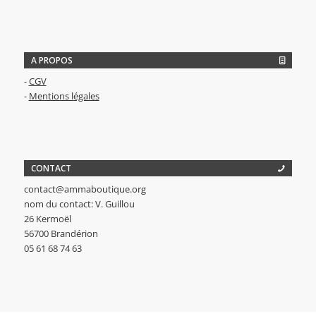
A PROPOS
-
CGV
-
Mentions légales
CONTACT
contact@ammaboutique.org
nom du contact: V. Guillou
26 Kermoël
56700 Brandérion
05 61 68 74 63