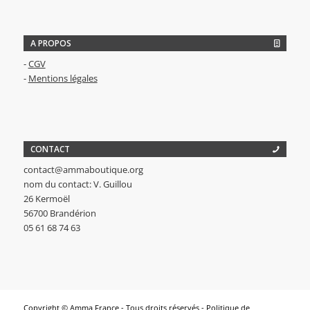
A PROPOS
-
CGV
-
Mentions légales
CONTACT
contact@ammaboutique.org
nom du contact: V. Guillou
26 Kermoël
56700 Brandérion
05 61 68 74 63
Copyright © Amma France - Tous droits réservés -
Politique de