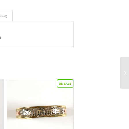
is (0)
e