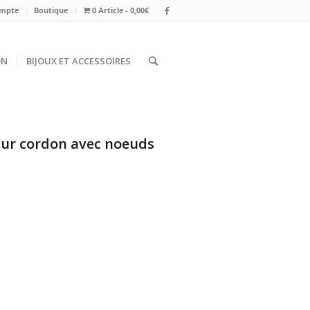
mpte
Boutique
0 Article
0,00€
ON
BIJOUX ET ACCESSOIRES
 sur cordon avec noeuds