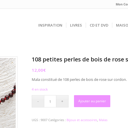
Mon Co
INSPIRATION
LIVRES
CD ET DVD
MAIS
108 petites perles de bois de rose
12,00
€
Mala constitué de 108 perles de bois de rose sur cordon.
4 en stock
Ajouter au panier
UGS :
9007
Catégories :
Bijoux et accessoires
,
Malas