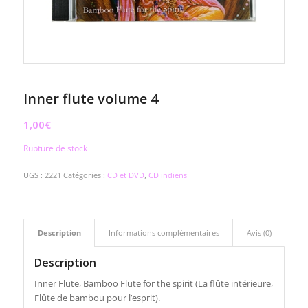
Inner flute volume 4
1,00
€
Rupture de stock
UGS :
2221
Catégories :
CD et DVD
,
CD indiens
Description
Informations complémentaires
Avis (0)
Description
Inner Flute, Bamboo Flute for the spirit (La flûte intérieure,
Flûte de bambou pour l’esprit).