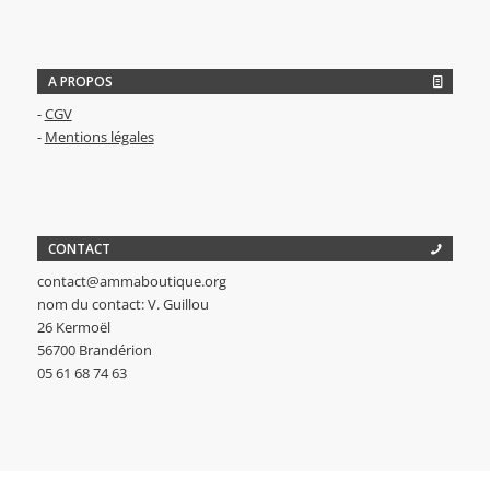
A PROPOS
-
CGV
-
Mentions légales
CONTACT
contact@ammaboutique.org
nom du contact: V. Guillou
26 Kermoël
56700 Brandérion
05 61 68 74 63