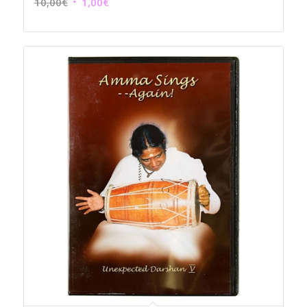
Le
Le
10,00
€
1,00
€
prix
prix
initial
actuel
était :
est :
10,00€.
1,00€.