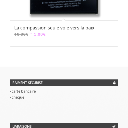
La compassion seule voie vers la paix
Le
Le
10,00
€
5,00
€
prix
prix
initial
actuel
était :
est :
10,00€.
5,00€.
PAIMENT SÉCURISÉ
- carte bancaire
- chèque
LIVRAISONS