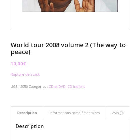
World tour 2008 volume 2 (The way to
peace)
10,00
€
Rupture de stock
UGS :
2050
Catégories :
CD et DVD
,
CD indiens
Description
Informations complémentaires
Avis (0)
Description