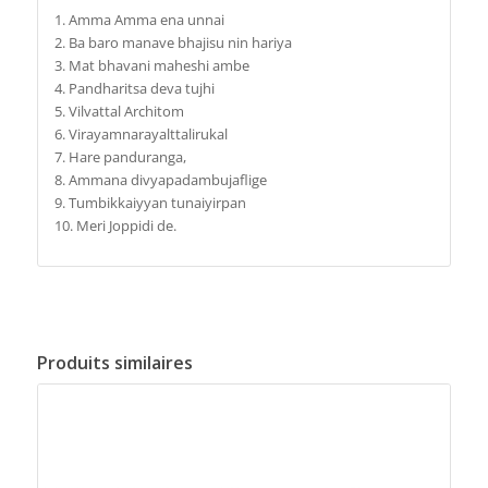
1. Amma Amma ena unnai
2. Ba baro manave bhajisu nin hariya
3. Mat bhavani maheshi ambe
4. Pandharitsa deva tujhi
5. Vilvattal Architom
6. Virayamnarayalttalirukal
7. Hare panduranga,
8. Ammana divyapadambujaflige
9. Tumbikkaiyyan tunaiyirpan
10. Meri Joppidi de.
Produits similaires