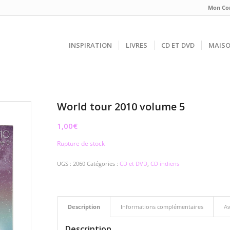
Mon Co
INSPIRATION
LIVRES
CD ET DVD
MAIS
World tour 2010 volume 5
1,00
€
Rupture de stock
UGS :
2060
Catégories :
CD et DVD
,
CD indiens
Description
Informations complémentaires
Av
Description