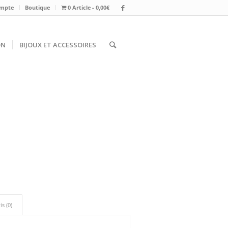
mpte
Boutique
0 Article
0,00€
ON
BIJOUX ET ACCESSOIRES
is (0)