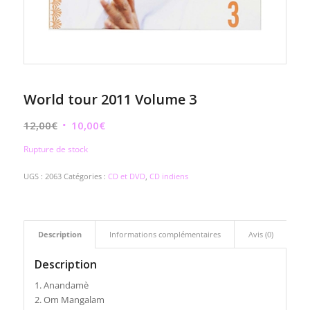
World tour 2011 Volume 3
Le
Le
12,00
€
10,00
€
prix
prix
Rupture de stock
initial
actuel
était :
est :
UGS :
2063
Catégories :
CD et DVD
,
CD indiens
12,00€.
10,00€.
Description
Informations complémentaires
Avis (0)
Description
1. Anandamè
2. Om Mangalam