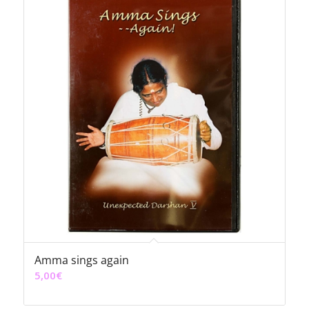
Amma sings again
5,00
€