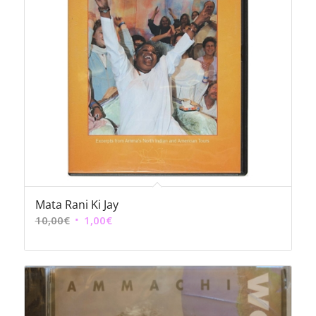
Mata Rani Ki Jay
Le
Le
10,00
€
1,00
€
prix
prix
initial
actuel
était :
est :
10,00€.
1,00€.