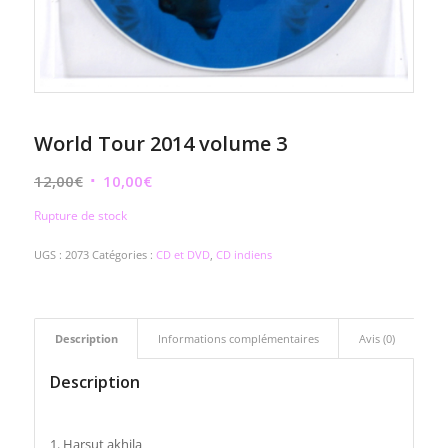
World Tour 2014 volume 3
Le
Le
12,00
€
10,00
€
prix
prix
Rupture de stock
initial
actuel
était :
est :
UGS :
2073
Catégories :
CD et DVD
,
CD indiens
12,00€.
10,00€.
Description
Informations complémentaires
Avis (0)
Description
1. Harsut akhila