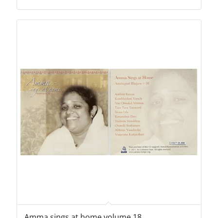
initial
actuel
était :
est :
10,00€.
5,00€.
Amma sings at home volume 18