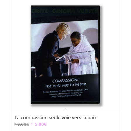
La compassion seule voie vers la paix
Le
Le
10,00
€
5,00
€
prix
prix