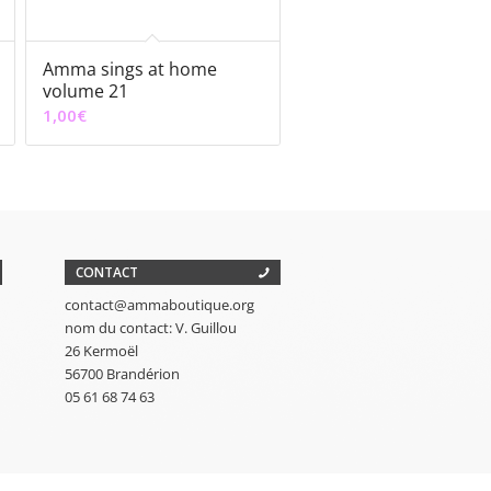
Amma sings at home
volume 21
1,00
€
CONTACT
contact@ammaboutique.org
nom du contact: V. Guillou
26 Kermoël
56700 Brandérion
05 61 68 74 63