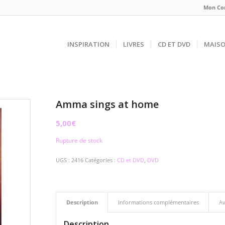
Mon Co
INSPIRATION
LIVRES
CD ET DVD
MAIS
Amma sings at home
5,00
€
Rupture de stock
UGS :
2416
Catégories :
CD et DVD
,
DVD
Description
Informations complémentaires
Av
Description