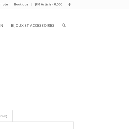
mpte
Boutique
0 Article
0,00€
ON
BIJOUX ET ACCESSOIRES
is (0)