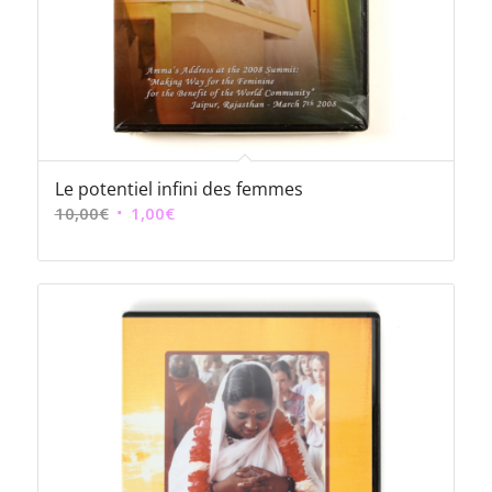
Le potentiel infini des femmes
Le
Le
10,00
€
1,00
€
prix
prix
initial
actuel
était :
est :
10,00€.
1,00€.