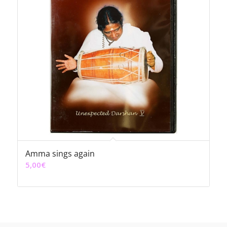
Amma sings again
5,00
€