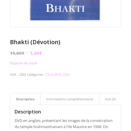
Bhakti (Dévotion)
Le
Le
15,00
€
5,00
€
prix
prix
Rupture de stock
initial
actuel
était :
est :
UGS :
2302
Catégories :
CD et DVD
,
DVD
15,00€.
5,00€.
Description
Informations complémentaires
Avis (0)
Description
DVD en anglais, présentant les images de la consécration
du temple brahmasthanam à l’Ile Maurice en 1998. On