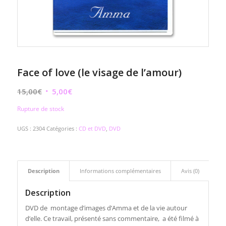
Face of love (le visage de l’amour)
Le
Le
15,00
€
5,00
€
prix
prix
Rupture de stock
initial
actuel
était :
est :
UGS :
2304
Catégories :
CD et DVD
,
DVD
15,00€.
5,00€.
Description
Informations complémentaires
Avis (0)
Description
DVD de montage d’images d’Amma et de la vie autour
d’elle. Ce travail, présenté sans commentaire, a été filmé à