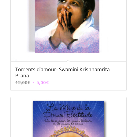
Torrents d’amour- Swamini Krishnamrita
Prana
Le
Le
12,00
€
5,00
€
prix
prix
initial
actuel
était :
est :
12,00€.
5,00€.