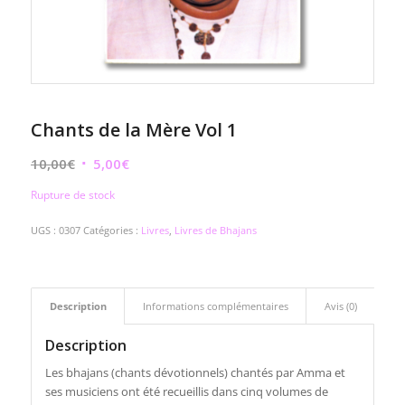
Chants de la Mère Vol 1
Le
Le
10,00
€
5,00
€
prix
prix
Rupture de stock
initial
actuel
était :
est :
UGS :
0307
Catégories :
Livres
,
Livres de Bhajans
10,00€.
5,00€.
Description
Informations complémentaires
Avis (0)
Description
Les bhajans (chants dévotionnels) chantés par Amma et
ses musiciens ont été recueillis dans cinq volumes de