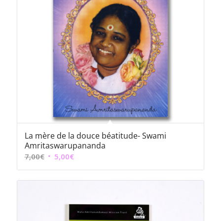
La mère de la douce béatitude- Swami
Amritaswarupananda
Le
Le
7,00
€
5,00
€
prix
prix
initial
actuel
était :
est :
7,00€.
5,00€.