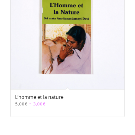
L’homme et la nature
Le
Le
5,00
€
3,00
€
prix
prix
initial
actuel
était :
est :
5,00€.
3,00€.