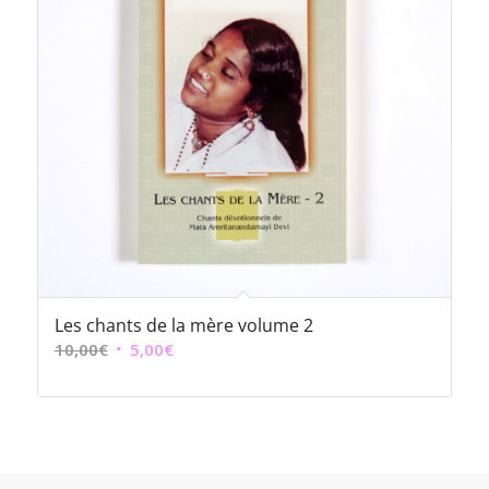
Les chants de la mère volume 2
Le
Le
10,00
€
5,00
€
prix
prix
initial
actuel
était :
est :
10,00€.
5,00€.