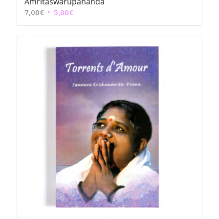
Amritaswarupananda
Le
Le
7,00
€
5,00
€
prix
prix
initial
actuel
était :
est :
7,00€.
5,00€.