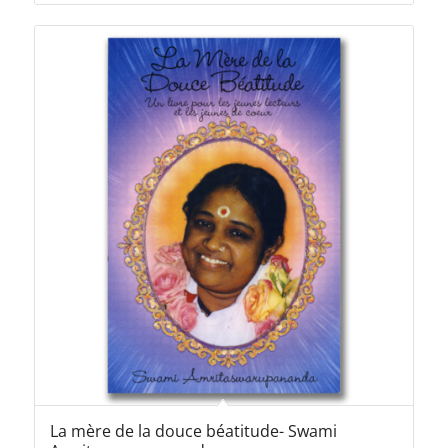
initial
actuel
était :
est :
10,00€.
5,00€.
La mère de la douce béatitude- Swami