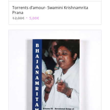
Torrents d’amour- Swamini Krishnamrita
Prana
Le
Le
12,00
€
5,00
€
prix
prix
initial
actuel
était :
est :
12,00€.
5,00€.