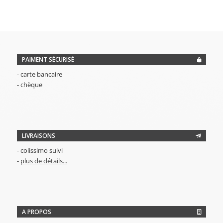
initial
actuel
était :
est :
12,00€.
10,00€.
PAIMENT SÉCURISÉ
- carte bancaire
- chèque
LIVRAISONS
- colissimo suivi
-
plus de détails...
A PROPOS