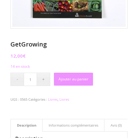
GetGrowing
12,00
€
14 en stock
Ajouter au panier
UGS :
0565
Catégories :
Livres
,
Livres
Description
Informations complémentaires
Avis (0)