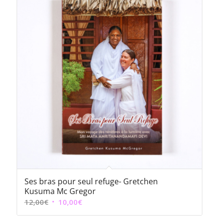
Ses bras pour seul refuge- Gretchen
Kusuma Mc Gregor
Le
Le
12,00
€
10,00
€
prix
prix