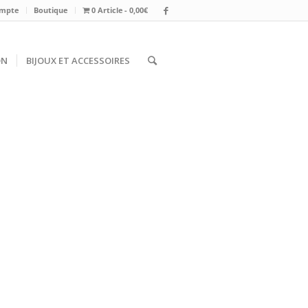
mpte
Boutique
0 Article
0,00€
ON
BIJOUX ET ACCESSOIRES