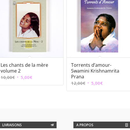
Les chants de la mère
Torrents d’amour-
volume 2
Swamini Krishnamrita
Prana
Le
Le
10,00
€
5,00
€
Le
Le
12,00
€
5,00
€
prix
prix
prix
prix
initial
actuel
initial
actuel
était :
est :
était :
est :
10,00€.
5,00€.
12,00€.
5,00€.
LIVRAISONS
A PROPOS