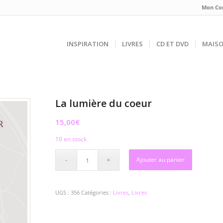
Mon Co
INSPIRATION
LIVRES
CD ET DVD
MAIS
La lumière du coeur
15,00
€
10 en stock
Ajouter au panier
UGS :
356
Catégories :
Livres
,
Livres