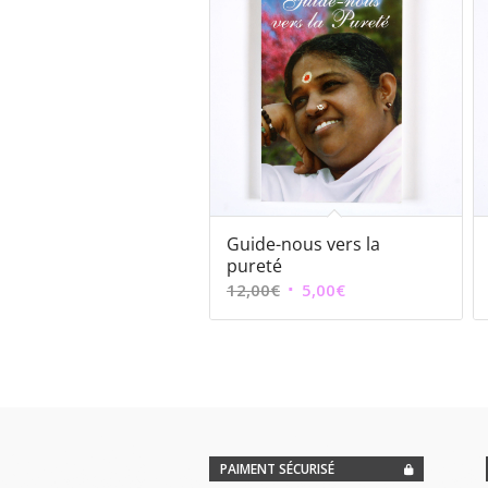
Guide-nous vers la
pureté
Le
Le
12,00
€
5,00
€
prix
prix
initial
actuel
était :
est :
12,00€.
5,00€.
PAIMENT SÉCURISÉ