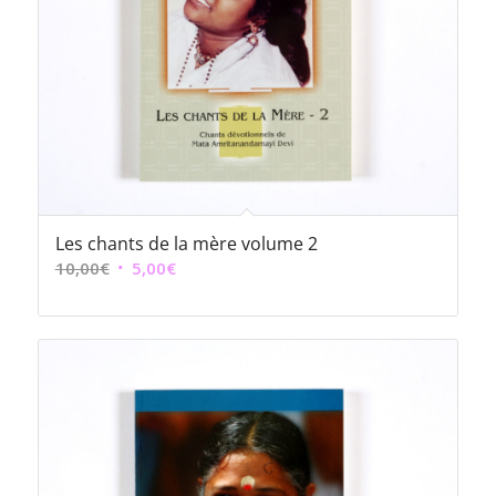
Les chants de la mère volume 2
Le
Le
10,00
€
5,00
€
prix
prix
initial
actuel
était :
est :
10,00€.
5,00€.