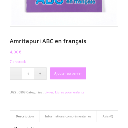
Amritapuri ABC en français
4,00
€
7 en stock
Ajouter au panier
UGS :
0808
Catégories :
Livres
,
Livres pour enfants
Description
Informations complémentaires
Avis (0)