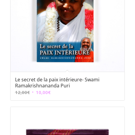
Le secret de la paix intérieure- Swami
Ramakrishnananda Puri
Le
Le
12,00
€
10,00
€
prix
prix
initial
actuel
était :
est :
12,00€.
10,00€.