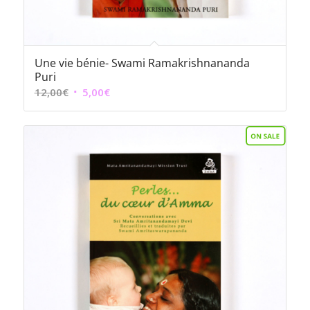
Une vie bénie- Swami Ramakrishnananda
Puri
Le
Le
12,00
€
5,00
€
prix
prix
initial
actuel
était :
est :
12,00€.
5,00€.