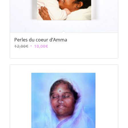
Perles du coeur d’Amma
Le
Le
12,00
€
10,00
€
prix
prix
initial
actuel
était :
est :
12,00€.
10,00€.