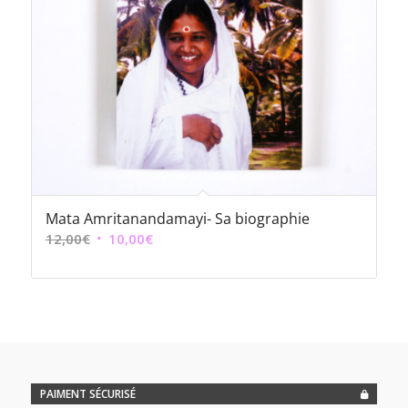
Mata Amritanandamayi- Sa biographie
Le
Le
12,00
€
10,00
€
prix
prix
initial
actuel
était :
est :
12,00€.
10,00€.
PAIMENT SÉCURISÉ