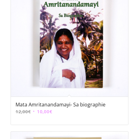
Mata Amritanandamayi- Sa biographie
Le
Le
12,00
€
10,00
€
prix
prix
initial
actuel
était :
est :