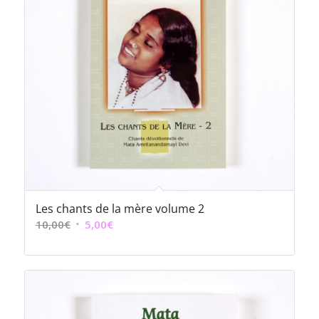
Les chants de la mère volume 2
Le
Le
10,00
€
5,00
€
prix
prix
initial
actuel
était :
est :
10,00€.
5,00€.