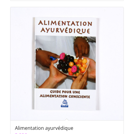
initial
actuel
était :
est :
12,00€.
5,00€.
Alimentation ayurvédique