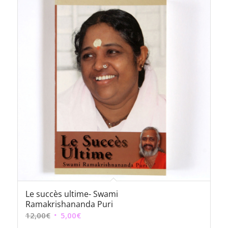
12,00€.
10,00€.
Le succès ultime- Swami
Ramakrishananda Puri
Le
Le
12,00
€
5,00
€
prix
prix