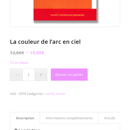
La couleur de l’arc en ciel
Le
Le
12,00
€
10,00
€
prix
prix
12 en stock
initial
actuel
était :
est :
Ajouter au panier
12,00€.
10,00€.
UGS :
0374
Catégories :
Livres
,
Livres
Description
Informations complémentaires
Avis (0)