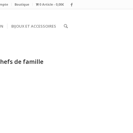
mpte
Boutique
0 Article
0,00€
ON
BIJOUX ET ACCESSOIRES
hefs de famille