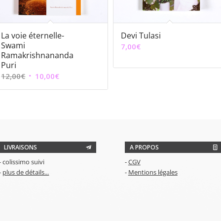
La voie éternelle-
Devi Tulasi
Swami
7,00
€
Ramakrishnananda
Puri
Le
Le
12,00
€
10,00
€
prix
prix
initial
actuel
était :
est :
12,00€.
10,00€.
LIVRAISONS
A PROPOS
- colissimo suivi
-
CGV
-
plus de détails...
-
Mentions légales