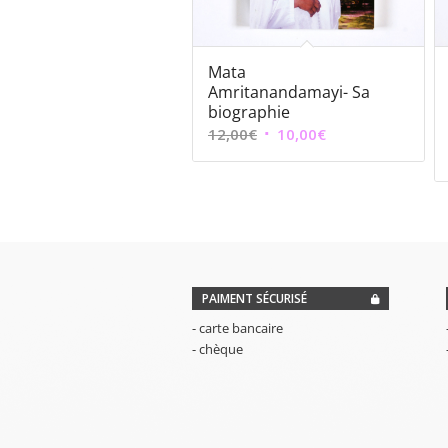
Mata
Amritanandamayi- Sa
biographie
Le
Le
12,00
€
10,00
€
prix
prix
initial
actuel
était :
est :
12,00€.
10,00€.
PAIMENT SÉCURISÉ
- carte bancaire
- chèque