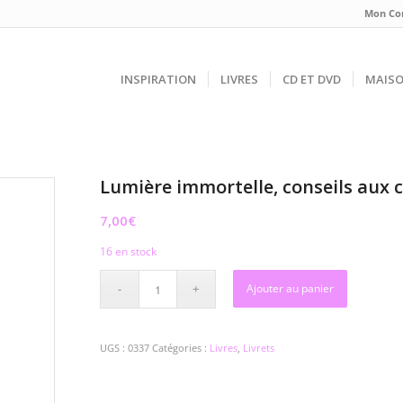
Mon Co
INSPIRATION
LIVRES
CD ET DVD
MAIS
Lumière immortelle, conseils aux c
7,00
€
16 en stock
Ajouter au panier
UGS :
0337
Catégories :
Livres
,
Livrets