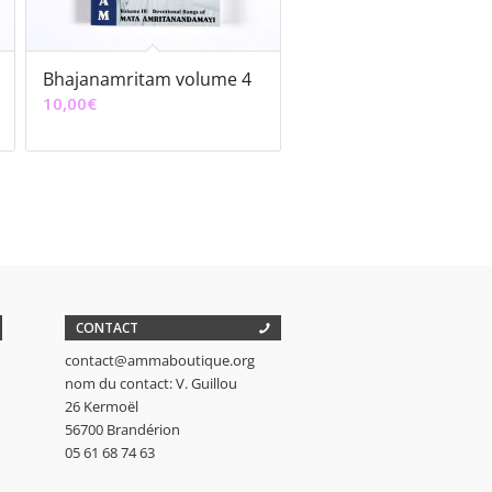
Bhajanamritam volume 4
10,00
€
CONTACT
contact@ammaboutique.org
nom du contact: V. Guillou
26 Kermoël
56700 Brandérion
05 61 68 74 63