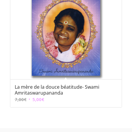
La mère de la douce béatitude- Swami
Amritaswarupananda
Le
Le
7,00
€
5,00
€
prix
prix
initial
actuel
était :
est :
7,00€.
5,00€.