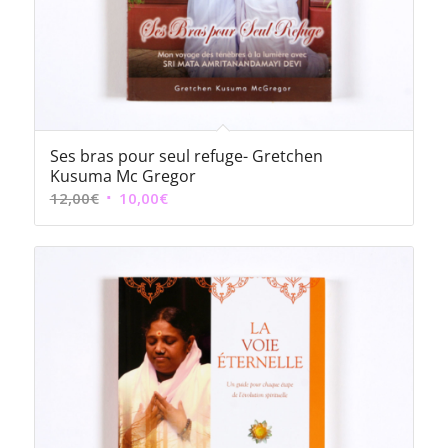
Ses bras pour seul refuge- Gretchen
Kusuma Mc Gregor
Le
Le
12,00
€
10,00
€
prix
prix
initial
actuel
était :
est :
12,00€.
10,00€.