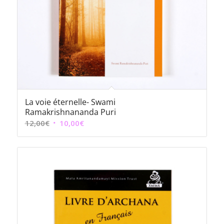
La voie éternelle- Swami
Ramakrishnananda Puri
Le
Le
12,00
€
10,00
€
prix
prix
initial
actuel
était :
est :
12,00€.
10,00€.