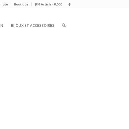
mpte
Boutique
0 Article
0,00€
ON
BIJOUX ET ACCESSOIRES