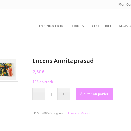
Mon Co
INSPIRATION
LIVRES
CD ET DVD
MAIS
Encens Amritaprasad
2,50
€
128 en stock
Ajouter au panier
UGS :
2806
Catégories :
Encens
,
Maison