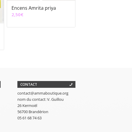
Encens Amrita priya
2,50
€
CONTACT
contact@ammaboutique.org
nom du contact: V. Guillou
26 Kermoël
56700 Brandérion
05 61 68 74 63