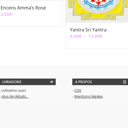
Encens Amma’s Rose
2,50
€
Yantra Sri Yantra
Plage
6,00
€
–
12,00
€
de
prix :
6,00€
à
12,00€
LIVRAISONS
A PROPOS
- colissimo suivi
-
CGV
-
plus de détails...
-
Mentions légales