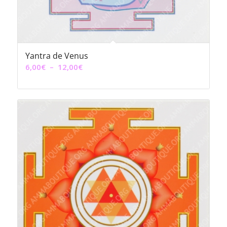
Yantra de Venus
Plage
6,00
€
–
12,00
€
de
prix :
6,00€
à
12,00€