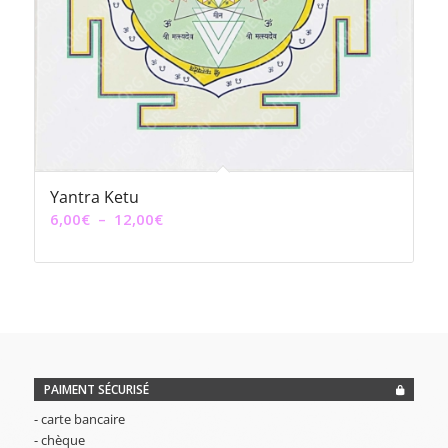
Yantra Ketu
Plage
6,00
€
–
12,00
€
de
prix :
6,00€
à
12,00€
PAIMENT SÉCURISÉ
- carte bancaire
- chèque