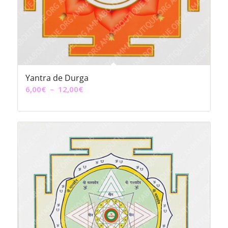
Yantra de Durga
Plage
6,00
€
–
12,00
€
de
prix :
6,00€
à
12,00€