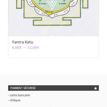
Yantra Ketu
Plage
6,00
€
–
12,00
€
de
prix :
6,00€
à
12,00€
PAIMENT SÉCURISÉ
- carte bancaire
- chèque