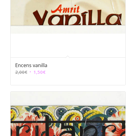
Encens vanilla
Le
Le
2,00
€
1,50
€
prix
prix
initial
actuel
était :
est :
2,00€.
1,50€.