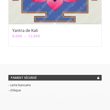
Yantra de Kali
Plage
6,00
€
–
12,00
€
de
prix :
6,00€
à
12,00€
PAIMENT SÉCURISÉ
- carte bancaire
- chèque