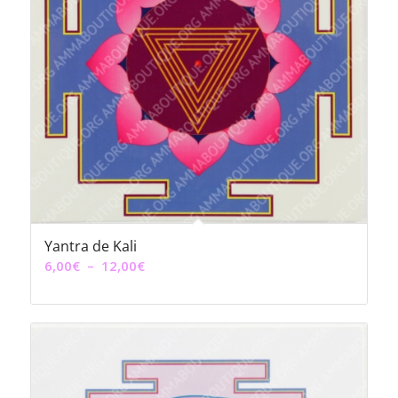
Yantra de Kali
Plage
6,00
€
–
12,00
€
de
prix :
6,00€
à
12,00€