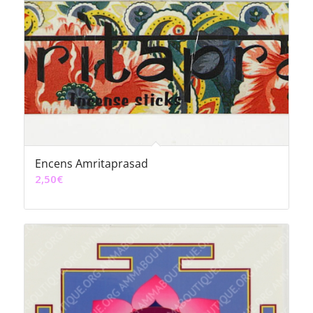
Encens Amritaprasad
2,50
€