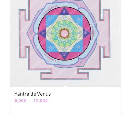
Yantra de Venus
Plage
6,00
€
–
12,00
€
de
prix :
6,00€
à