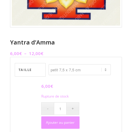
Yantra d’Amma
Plage
6,00
€
–
12,00
€
de
prix :
TAILLE
6,00€
à
6,00
€
12,00€
Rupture de stock
Ajouter au panier