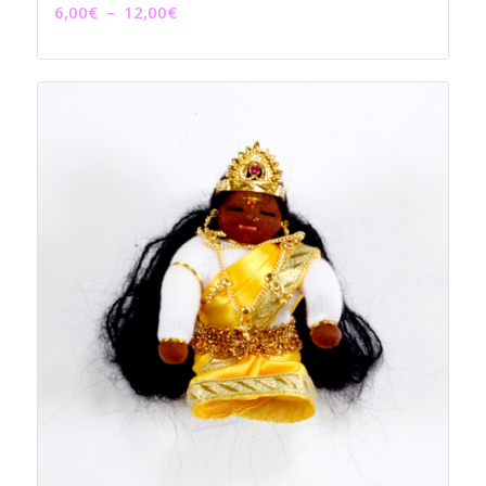
Plage
6,00
€
–
12,00
€
de
prix :
6,00€
à
12,00€