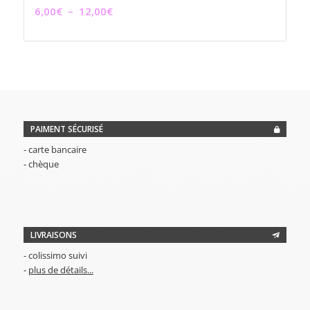
Plage
6,00
€
–
12,00
€
de
prix :
6,00€
à
12,00€
PAIMENT SÉCURISÉ
- carte bancaire
- chèque
LIVRAISONS
- colissimo suivi
-
plus de détails...