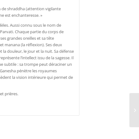
n de shraddha (attention vigilante
rme est enchanteresse. »
fidèles. Aussi connu sous le nom de
 Parvati. Chaque partie du corps de
es grandes oreilles et sa tête
 et manana (la réflexion). Ses deux
 la douleur, le jour et la nuit. Sa défense
présente l’intellect issu de la sagesse. Il
ue subtile : sa trompe peut déraciner un
de Ganesha pénètre les royaumes
sèdent la vision intérieure qui permet de
t prières.