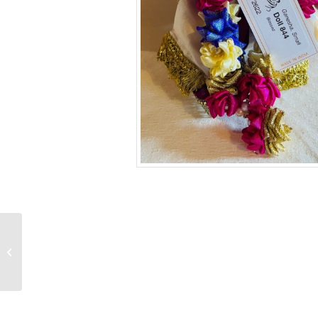
Poupée Bénie
Saraswati N° 843