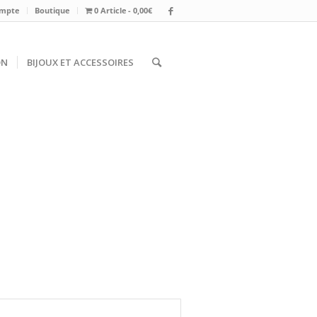
mpte
Boutique
0 Article
0,00€
ON
BIJOUX ET ACCESSOIRES