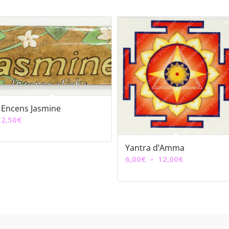
Encens Jasmine
2,50
€
Yantra d’Amma
Plage
6,00
€
–
12,00
€
de
prix :
6,00€
à
12,00€