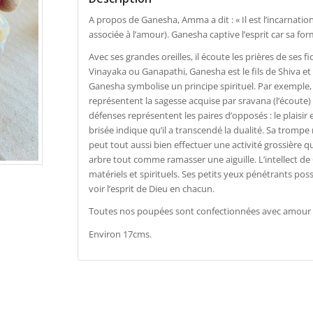
A propos de Ganesha, Amma a dit : « Il est l’incarnatio
associée à l’amour). Ganesha captive l’esprit car sa fo
Avec ses grandes oreilles, il écoute les prières de ses 
Vinayaka ou Ganapathi, Ganesha est le fils de Shiva et
Ganesha symbolise un principe spirituel. Par exemple, s
représentent la sagesse acquise par sravana (l’écoute)
défenses représentent les paires d’opposés : le plaisir et
brisée indique qu’il a transcendé la dualité. Sa trompe re
peut tout aussi bien effectuer une activité grossière q
arbre tout comme ramasser une aiguille. L’intellect 
matériels et spirituels. Ses petits yeux pénétrants pos
voir l’esprit de Dieu en chacun.
Toutes nos poupées sont confectionnées avec amour e
Environ 17cms.