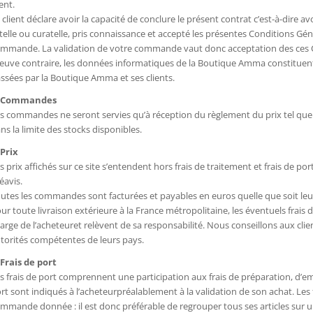
ient.
 client déclare avoir la capacité de conclure le présent contrat c’est-à-dire av
telle ou curatelle, pris connaissance et accepté les présentes Conditions Gén
mmande. La validation de votre commande vaut donc acceptation des ces C
euve contraire, les données informatiques de la Boutique Amma constituent
ssées par la Boutique Amma et ses clients.
. Commandes
s commandes ne seront servies qu’à réception du règlement du prix tel que fix
ns la limite des stocks disponibles.
 Prix
s prix affichés sur ce site s’entendent hors frais de traitement et frais de p
éavis.
utes les commandes sont facturées et payables en euros quelle que soit leur
ur toute livraison extérieure à la France métropolitaine, les éventuels frais 
arge de l’acheteuret relèvent de sa responsabilité. Nous conseillons aux cli
torités compétentes de leurs pays.
 Frais de port
s frais de port comprennent une participation aux frais de préparation, d’em
rt sont indiqués à l’acheteurpréalablement à la validation de son achat. Les 
mmande donnée : il est donc préférable de regrouper tous ses articles sur