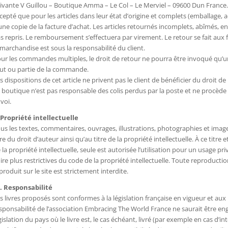
ivante V Guillou – Boutique Amma – Le Col – Le Merviel – 09600 Dun France. 
cepté que pour les articles dans leur état d’origine et complets (emballage,
une copie de la facture d’achat. Les articles retournés incomplets, abîmés, e
s repris. Le remboursement s’effectuera par virement. Le retour se fait aux fra
 marchandise est sous la responsabilité du client.
ur les commandes multiples, le droit de retour ne pourra être invoqué qu’une 
ut ou partie de la commande.
s dispositions de cet article ne privent pas le client de bénéficier du droit de 
 boutique n’est pas responsable des colis perdus par la poste et ne proc
voi.
 Propriété intellectuelle
us les textes, commentaires, ouvrages, illustrations, photographies et image
tre du droit d’auteur ainsi qu’au titre de la propriété intellectuelle. À ce ti
 la propriété intellectuelle, seule est autorisée l’utilisation pour un usage pr
ire plus restrictives du code de la propriété intellectuelle. Toute reproducti
produit sur le site est strictement interdite.
. Responsabilité
s livres proposés sont conformes à la législation française en vigueur et au
sponsabilité de l’association Embracing The World France ne saurait être en
gislation du pays où le livre est, le cas échéant, livré (par exemple en cas d’int