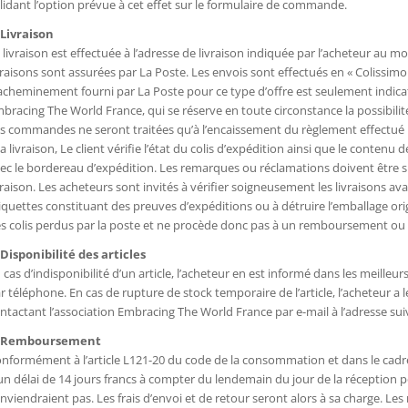
lidant l’option prévue à cet effet sur le formulaire de commande.
 Livraison
 livraison est effectuée à l’adresse de livraison indiquée par l’acheteur a
vraisons sont assurées par La Poste. Les envois sont effectués en « Colissimo 
acheminement fourni par La Poste pour ce type d’offre est seulement indicati
bracing The World France, qui se réserve en toute circonstance la possibilité
s commandes ne seront traitées qu’à l’encaissement du règlement effectué p
la livraison, Le client vérifie l’état du colis d’expédition ainsi que le conten
ec le bordereau d’expédition. Les remarques ou réclamations doivent être sp
vraison. Les acheteurs sont invités à vérifier soigneusement les livraisons ava
iquettes constituant des preuves d’expéditions ou à détruire l’emballage ori
s colis perdus par la poste et ne procède donc pas à un remboursement ou 
 Disponibilité des articles
 cas d’indisponibilité d’un article, l’acheteur en est informé dans les meilleur
r téléphone. En cas de rupture de stock temporaire de l’article, l’acheteur 
ntactant l’association Embracing The World France par e-mail à l’adresse
Remboursement
nformément à l’article L121-20 du code de la consommation et dans le cadre 
un délai de 14 jours francs à compter du lendemain du jour de la réception pou
nviendraient pas. Les frais d’envoi et de retour seront alors à sa charge. Les 