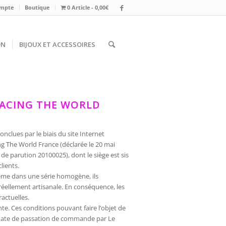
mpte
Boutique
0 Article
0,00€
ON
BIJOUX ET ACCESSOIRES
ACING THE WORLD
nclues par le biais du site Internet
The World France (déclarée le 20 mai
° de parution 20100025), dont le siège est sis
lients.
Même dans une série homogène, ils
 réellement artisanale. En conséquence, les
actuelles.
e. Ces conditions pouvant faire l’objet de
la date de passation de commande par Le