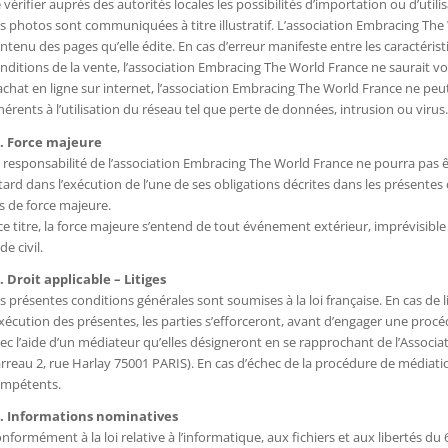
 vérifier auprès des autorités locales les possibilités d’importation ou d’uti
s photos sont communiquées à titre illustratif. L’association Embracing Th
ntenu des pages qu’elle édite. En cas d’erreur manifeste entre les caractérist
nditions de la vente, l’association Embracing The World France ne saurait voi
achat en ligne sur internet, l’association Embracing The World France ne p
hérents à l’utilisation du réseau tel que perte de données, intrusion ou virus.
. Force majeure
 responsabilité de l’association Embracing The World France ne pourra pas ê
tard dans l’exécution de l’une de ses obligations décrites dans les présente
s de force majeure.
ce titre, la force majeure s’entend de tout événement extérieur, imprévisible e
de civil.
. Droit applicable – Litiges
s présentes conditions générales sont soumises à la loi française. En cas de l
exécution des présentes, les parties s’efforceront, avant d’engager une proc
ec l’aide d’un médiateur qu’elles désigneront en se rapprochant de l’Assoc
rreau 2, rue Harlay 75001 PARIS). En cas d’échec de la procédure de médiatio
mpétents.
. Informations nominatives
nformément à la loi relative à l’informatique, aux fichiers et aux libertés du 