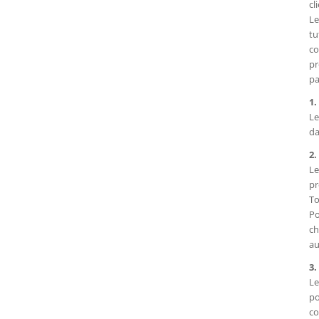
cl
Le
tu
co
pr
pa
1
Le
da
2.
Le
pr
To
Po
ch
au
3.
Le
po
co