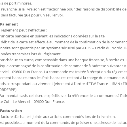
ais de port minorés.
 revanche, si la livraison est fractionnée pour des raisons de disponibilité de 
 sera facturée que pour un seul envoi.
. Paiement
 règlement peut s’effectuer :
Par carte bancaire en suivant les indications données sur le site
 débit de la carte est effectué au moment de la confirmation de la commande
ncaire sont garantis par un système sécurisé par ATOS – Crédit du Nordqui as
nnées transmises lors du règlement.
Par chèque en euros, compensable dans une banque française, à l’ordre d’ET
èque accompagné de la confirmation de commande à l’adresse suivante : V 
rviel – 09600 Dun France. La commande est traitée à réception du règlemen
rement bancaire, tous les frais bancaires restant à la charge du demandeur.
nds correspondant au virement (virement à l’ordre d’ETW France – IBAN : FR
ORDFRPP).
Par mandat cash, celui sera expédié avec la référence de la commande à l’a
Le Col – Le Merviel – 09600 Dun France.
 Facturation
 facture d’achat est jointe aux articles commandés lors de la livraison.
 est possible, au moment de la commande, de préciser une adresse de facturat