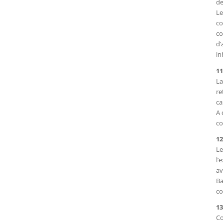
de
Le
co
co
d’
in
11
La
re
ca
A 
co
12
Le
l’
av
Ba
co
13
Co