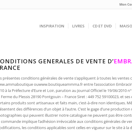
Mon Co
INSPIRATION
LIVRES
CD ET DVD
MAIS
ONDITIONS GENERALES DE VENTE D’
EMBR
RANCE
s présentes conditions générales de vente s’appliquent à toutes les ventes co
w.ammaboutique ouwww.boutiqueammma.fr entre l’association Embracing 
10 à la Préfecture d’Eure et Loir, parution au Journal Officiel le 19/06/2010 n
 Ferme du Plessis 28190 Pontgouin – France Siret : 449 752 59100023, et ses c
rtains produits sont artisanaux et faits main, c’est-à-dire non identiques. 
ésentent des différences d’un objet à l’autre. C’est le gage d’une production
otographies qui peuvent illustrer notre catalogue ne peuvent pas être contr
 commande implique l’adhésion irrévocable aux conditions générales de vent
difications, les conditions applicables sont celles en vigueur sur le site à 