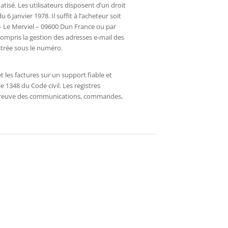
tisé. Les utilisateurs disposent d’un droit
6 janvier 1978. Il suffit à l’acheteur soit
 – Le Merviel – 09600 Dun France ou par
mpris la gestion des adresses e-mail des
istrée sous le numéro.
les factures sur un support fiable et
 1348 du Code civil. Les registres
 preuve des communications, commandes,