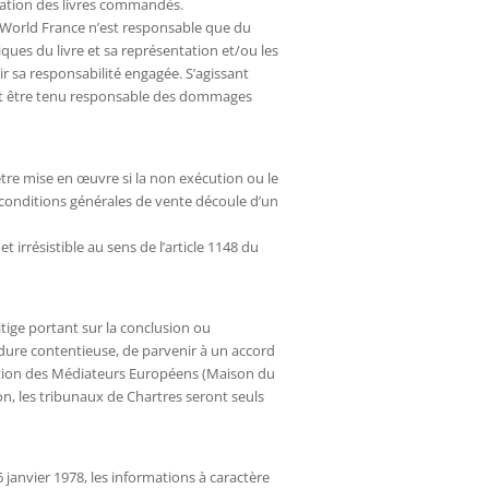
lisation des livres commandés.
e World France n’est responsable que du
iques du livre et sa représentation et/ou les
r sa responsabilité engagée. S’agissant
eut être tenu responsable des dommages
tre mise en œuvre si la non exécution ou le
s conditions générales de vente découle d’un
t irrésistible au sens de l’article 1148 du
itige portant sur la conclusion ou
édure contentieuse, de parvenir à un accord
iation des Médiateurs Européens (Maison du
n, les tribunaux de Chartres seront seuls
6 janvier 1978, les informations à caractère