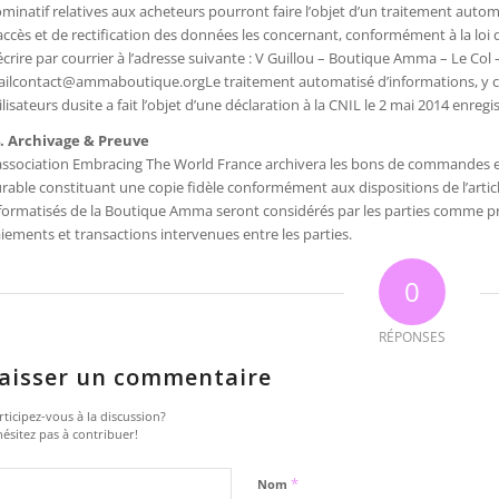
minatif relatives aux acheteurs pourront faire l’objet d’un traitement automa
accès et de rectification des données les concernant, conformément à la loi du 
écrire par courrier à l’adresse suivante : V Guillou – Boutique Amma – Le Col
ilcontact@ammaboutique.orgLe traitement automatisé d’informations, y co
ilisateurs dusite a fait l’objet d’une déclaration à la CNIL le 2 mai 2014 enreg
. Archivage & Preuve
association Embracing The World France archivera les bons de commandes et 
rable constituant une copie fidèle conformément aux dispositions de l’article
formatisés de la Boutique Amma seront considérés par les parties comme
iements et transactions intervenues entre les parties.
0
RÉPONSES
aisser un commentaire
rticipez-vous à la discussion?
hésitez pas à contribuer!
*
Nom