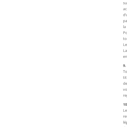
su
ac
d’
pa
la
Po
to
Le
La
en
9.
To
ti
de
vo
re
10
Le
re
lé