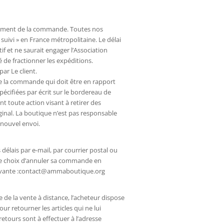
u moment de la commande. Toutes nos
suivi » en France métropolitaine. Le délai
f et ne saurait engager l’Association
 de fractionner les expéditions.
ar Le client.
u de la commande qui doit être en rapport
écifiées par écrit sur le bordereau de
nt toute action visant à retirer des
ginal. La boutique n’est pas responsable
nouvel envoi.
s délais par e-mail, par courrier postal ou
a le choix d’annuler sa commande en
 suivante :contact@ammaboutique.org
de la vente à distance, l’acheteur dispose
r retourner les articles qui ne lui
retours sont à effectuer à l’adresse