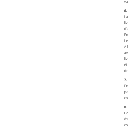
va
6.
La
li
d’
Em
Le
A 
av
li
ét
de
7.
En
pa
co
8.
Co
d’
co