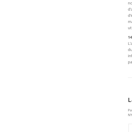
no
d’
d’
ma
ut
14
L’
du
in
pa
L
Pa
N'