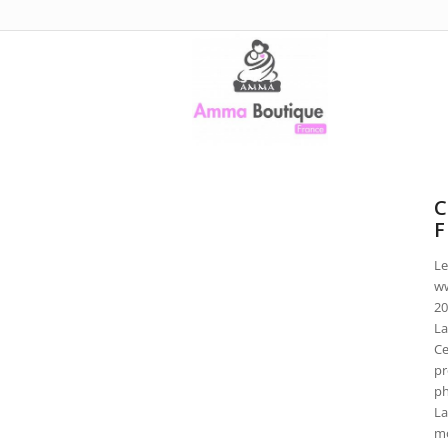
C
F
Le
ww
20
La
Ce
pr
ph
La
mo