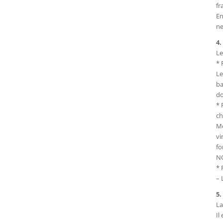
fr
En
ne
4
Le
* 
Le
ba
do
* 
ch
Me
vi
fo
N
* 
– 
5.
La
Il