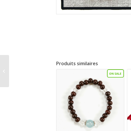
Produits similaires
Bracelet Ambre et
Perles de Tahiti Béni
par Amma