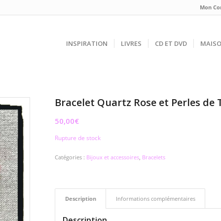
Mon Co
INSPIRATION
LIVRES
CD ET DVD
MAIS
Bracelet Quartz Rose et Perles de
50,00
€
Rupture de stock
Catégories :
Bijoux et accessoires
,
Bracelets
Description
Informations complémentaires
Description