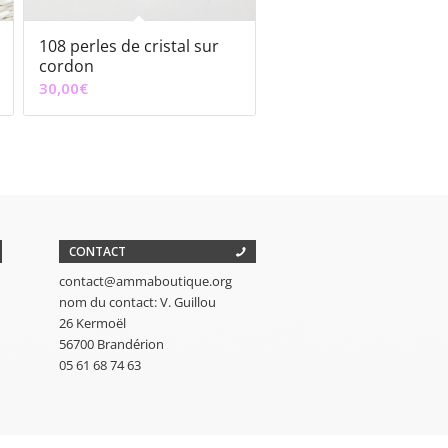
108 perles de cristal sur
cordon
30,00
€
CONTACT
contact@ammaboutique.org
nom du contact: V. Guillou
26 Kermoël
56700 Brandérion
05 61 68 74 63