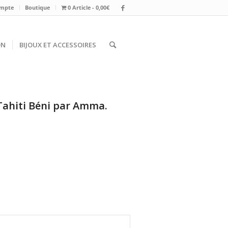
mpte
Boutique
0 Article
0,00€
ON
BIJOUX ET ACCESSOIRES
 Tahiti Béni par Amma.