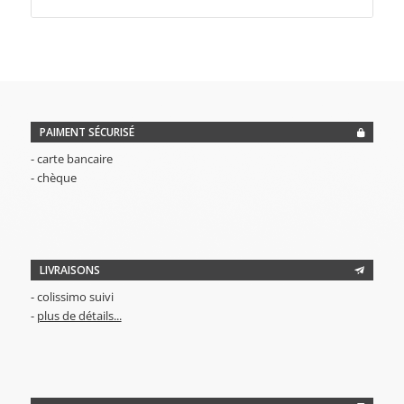
initial
actuel
était :
est :
10,00€.
1,00€.
PAIMENT SÉCURISÉ
- carte bancaire
- chèque
LIVRAISONS
- colissimo suivi
-
plus de détails...