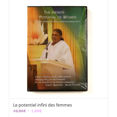
Le potentiel infini des femmes
Le
Le
10,00
€
1,00
€
prix
prix