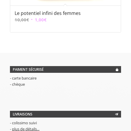
Le potentiel infini des femmes
Le
Le
10,00
€
1,00
€
prix
prix
initial
actuel
était :
est :
10,00€.
1,00€.
PAIMENT SÉCURISÉ
- carte bancaire
- chèque
LIVRAISONS
- colissimo suivi
-
plus de détails...