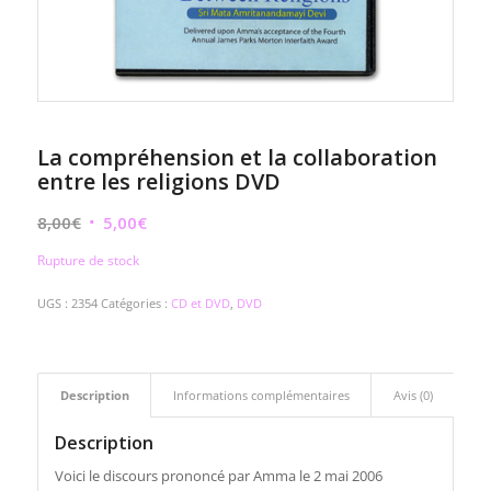
La compréhension et la collaboration
entre les religions DVD
Le
Le
8,00
€
5,00
€
prix
prix
Rupture de stock
initial
actuel
était :
est :
UGS :
2354
Catégories :
CD et DVD
,
DVD
8,00€.
5,00€.
Description
Informations complémentaires
Avis (0)
Description
Voici le discours prononcé par Amma le 2 mai 2006