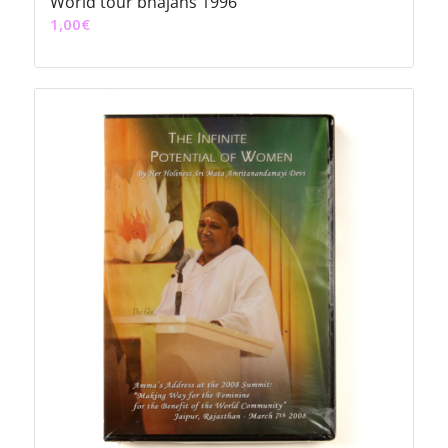
World tour bhajans 1996
1,00
€