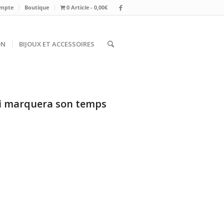
mpte
Boutique
0 Article
0,00€
ON
BIJOUX ET ACCESSOIRES
i marquera son temps