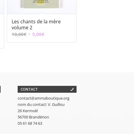
Les chants de la mère
volume 2
Le
Le
10,00
€
5,00
€
prix
prix
initial
actuel
était :
est :
10,00€.
5,00€.
CONTACT
contact@ammaboutique.org
nom du contact: V. Guillou
26 Kermoël
56700 Brandérion
05 61 68 74 63