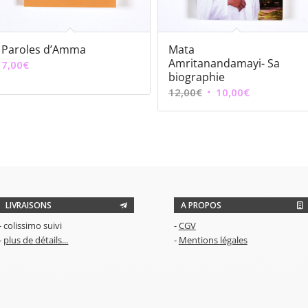
Paroles d’Amma
Mata
Amritanandamayi- Sa
7,00
€
biographie
Le
Le
12,00
€
10,00
€
prix
prix
initial
actuel
était :
est :
12,00€.
10,00€.
LIVRAISONS
A PROPOS
- colissimo suivi
-
CGV
-
plus de détails...
-
Mentions légales