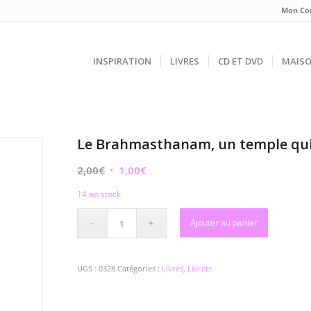
Mon Co
INSPIRATION
LIVRES
CD ET DVD
MAIS
Le Brahmasthanam, un temple qu
Le
Le
2,00
€
1,00
€
prix
prix
14 en stock
initial
actuel
était :
est :
Ajouter au panier
2,00€.
1,00€.
UGS :
0328
Catégories :
Livres
,
Livrets