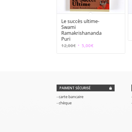
Le succès ultime-
Swami
Ramakrishananda
Puri
Le
Le
12,00
€
5,00
€
prix
prix
initial
actuel
était :
est :
12,00€.
5,00€.
PAIMENT SÉCURISÉ
- carte bancaire
- chèque