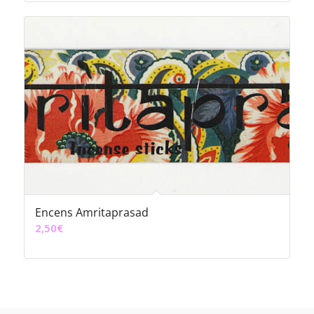
prix :
6,00€
à
12,00€
Encens Amritaprasad
2,50
€