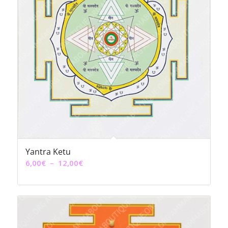
Yantra Ketu
Plage
6,00
€
–
12,00
€
de
prix :
6,00€
à
12,00€