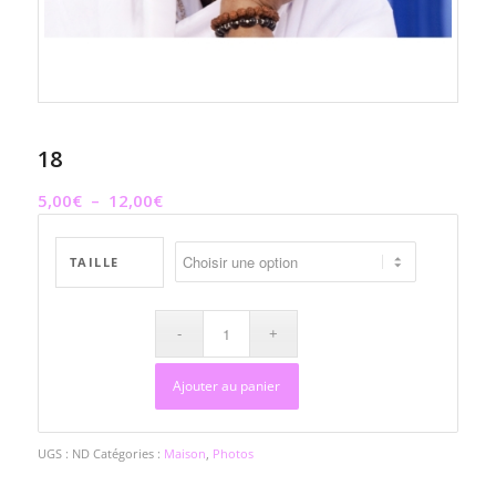
18
Plage
5,00
€
–
12,00
€
de
prix :
TAILLE
5,00€
à
12,00€
Ajouter au panier
UGS :
ND
Catégories :
Maison
,
Photos