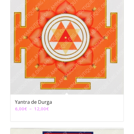
Yantra de Durga
Plage
6,00
€
–
12,00
€
de
prix :
6,00€