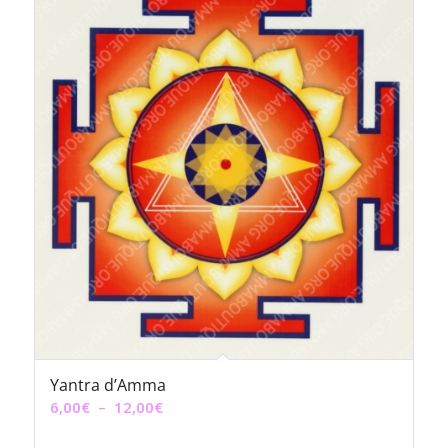
à
12,00€
Yantra d’Amma
Plage
6,00
€
–
12,00
€
de